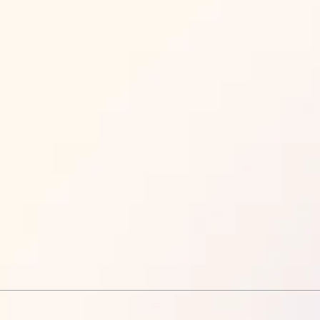
Обществознание
Информатика
История
Химия
Биология