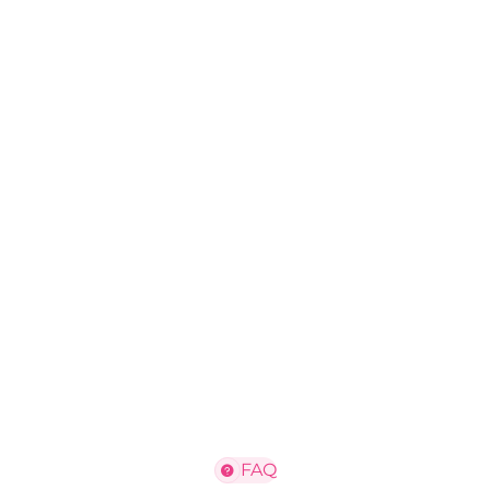
-1
-3
-4
-5
1-й мес
770
1-й мес
270
1-й мес
470
1-й мес
670
₽
₽
₽
₽
FAQ