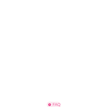
-1
-3
-4
-5
1-й мес
770
1-й мес
270
1-й мес
470
1-й мес
670
₽
₽
₽
₽
FAQ