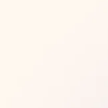
О школе
Тарифы
Отзывы
Блог
Вакансии
Контакты
Математика
Обществознание
Русский язык
Информатика
Английский язык
История
Литература
Химия
Физика
Биология