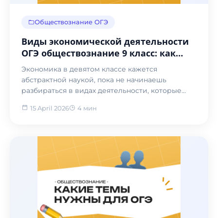
Обществознание ОГЭ
Виды экономической деятельности
ОГЭ обществознание 9 класс: как
разобраться в формах и не
Экономика в девятом классе кажется
запутаться
абстрактной наукой, пока не начинаешь
разбираться в видах деятельности, которые
окружают тебя каждый день...
15 April 2026
4 мин