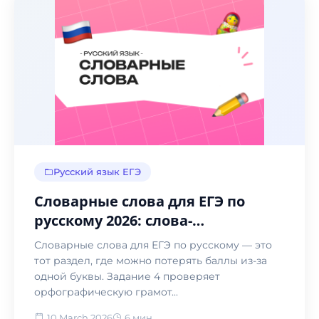
Русский язык ЕГЭ
Словарные слова для ЕГЭ по
русскому 2026: слова-
исключения, паронимы и
Словарные слова для ЕГЭ по русскому — это
сложные слова
тот раздел, где можно потерять баллы из-за
одной буквы. Задание 4 проверяет
орфографическую грамот...
10 March 2026
6 мин