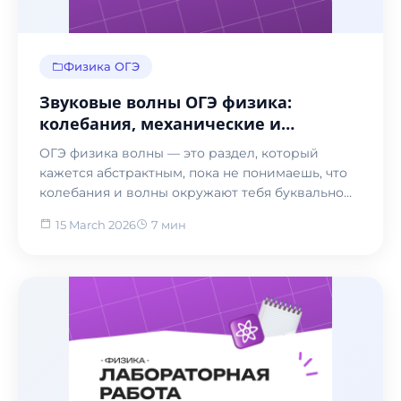
Физика ОГЭ
Звуковые волны ОГЭ физика:
колебания, механические и
электромагнитные волны 2026
ОГЭ физика волны — это раздел, который
кажется абстрактным, пока не понимаешь, что
колебания и волны окружают тебя буквально
везде. От рингт...
15 March 2026
7 мин