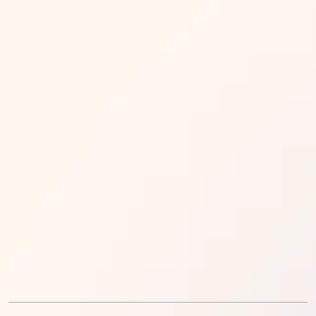
Вакансии
Контакты
Математика
Обществознание
Русский язык
Информатика
Английский язык
История
Литература
Химия
Физика
Биология
Английский язык
Китайский язык