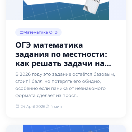
Математика ОГЭ
ОГЭ математика
задания по местности:
как решать задачи на
план сельской
В 2026 году это задание остаётся базовым,
местности в 2026 году
стоит 1 балл, но потерять его обидно,
особенно если паника от незнакомого
формата сделает из прост...
24 April 2026
4 мин