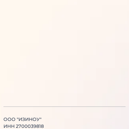
Математика
Обществознание
Русский язык
Информатика
Английский язык
История
Литература
Химия
Физика
Биология
Английский язык
Китайский язык
ООО "ИЗИНОУ"
ИНН 2700039818