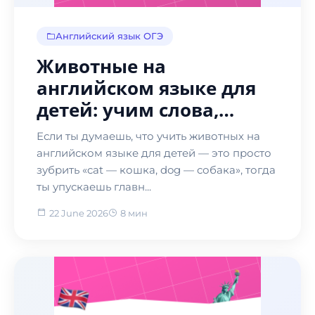
Английский язык ОГЭ
Животные на
английском языке для
детей: учим слова,
играем и запоминаем
Если ты думаешь, что учить животных на
навсегда
английском языке для детей — это просто
зубрить «cat — кошка, dog — собака», тогда
ты упускаешь главн...
22 June 2026
8 мин