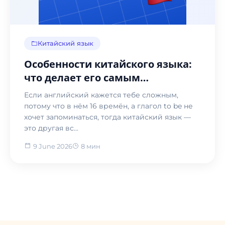
Китайский язык
Особенности китайского языка:
что делает его самым
непохожим на русский и почему
Если английский кажется тебе сложным,
это затягивает
потому что в нём 16 времён, а глагол to be не
хочет запоминаться, тогда китайский язык —
это другая вс...
9 June 2026
8 мин
Назад в блог