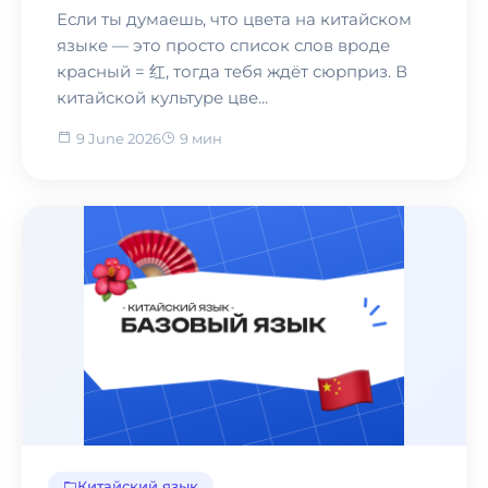
секреты запоминания
Если ты думаешь, что цвета на китайском
для начинающих
языке — это просто список слов вроде
красный = 红, тогда тебя ждёт сюрприз. В
китайской культуре цве...
9 June 2026
9 мин
Китайский язык