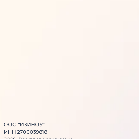
Математика
Обществознание
Русский язык
Информатика
Английский язык
История
Литература
Химия
Физика
Биология
Английский язык
Китайский язык
ООО "ИЗИНОУ"
ИНН 2700039818