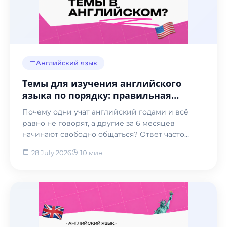
Английский язык
Темы для изучения английского
языка по порядку: правильная
последовательность от A1 до C2
Почему одни учат английский годами и всё
(2026)
равно не говорят, а другие за 6 месяцев
начинают свободно общаться? Ответ часто
скрывается не в тал...
28 July 2026
10 мин